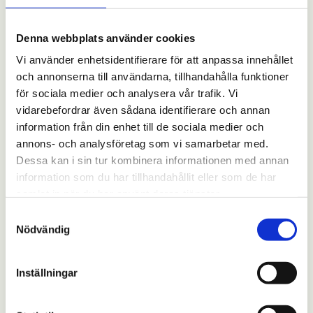
NoKeyfy är trådlöst och enkelt att
installera. Följ stegen i vår
Denna webbplats använder cookies
installationsvideo eller kontakta oss
Vi använder enhetsidentifierare för att anpassa innehållet
för hjälp.
och annonserna till användarna, tillhandahålla funktioner
för sociala medier och analysera vår trafik. Vi
vidarebefordrar även sådana identifierare och annan
Fungerar Nokeyfy med
information från din enhet till de sociala medier och
alla dörrar och lås?
annons- och analysföretag som vi samarbetar med.
Dessa kan i sin tur kombinera informationen med annan
information som du har tillhandahållit eller som de har
samlat in när du har använt deras tjänster.
Användning och funktioner
Samtyckesval
Nödvändig
Kan jag ge tillfällig
tillgång till någon?
Inställningar
Ja, du kan skapa tidsbegränsade