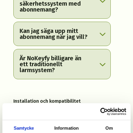
säkerhetssystem med
abonnemang?
Kan jag säga upp mitt
abonnemang när jag vill?
Är NoKeyfy billigare än
ett traditionellt
larmsystem?
Installation och kompatibilitet
Hur installerar jag
Samtycke
Information
Om
NoKeyfy?