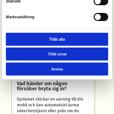
Statistik
koder eller digitala nycklar via appen,
perfekt för gäster eller
servicepersonal.
Marknadsföring
Vad händer om min
telefon är urladdad?
Tillåt alla
Tillåt urval
Säkerhet och trygghet
Avvisa
Vad händer om någon
försöker bryta sig in?
Systemet skickar en varning till din
mobil och kan automatiskt larma
säkerhetstjänst eller polis om du