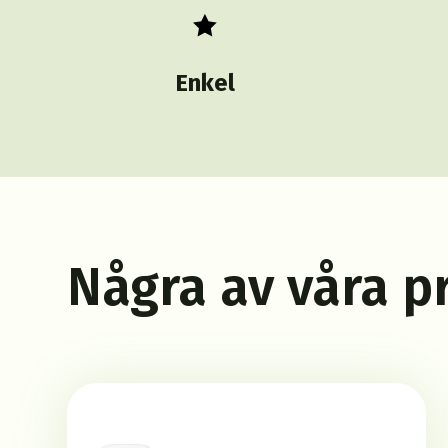

Enkel
Några av våra p