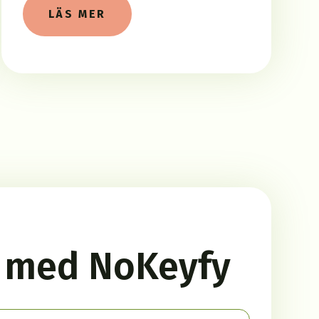
LÄS MER
r med NoKeyfy