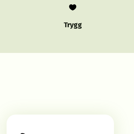

Trygg