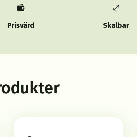

.
Prisvärd
Skalbar
rodukter