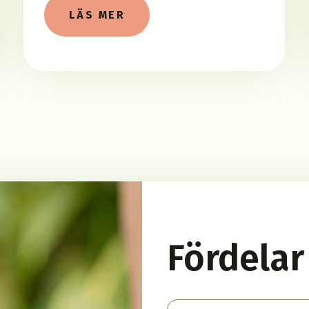
LÄS MER
Fördela