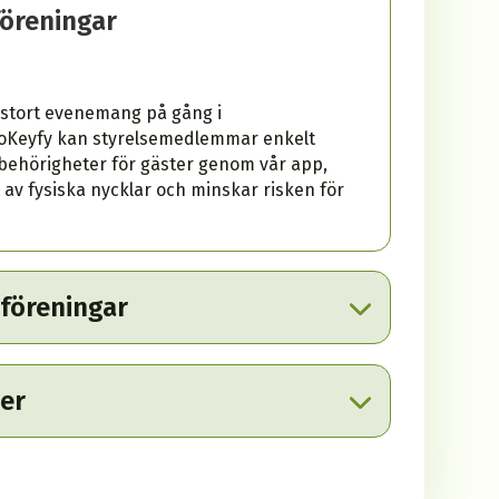
föreningar
tt stort evenemang på gång i
NoKeyfy kan styrelsemedlemmar enkelt
desbehörigheter för gäster genom vår app,
 av fysiska nycklar och minskar risken för
föreningar
ner